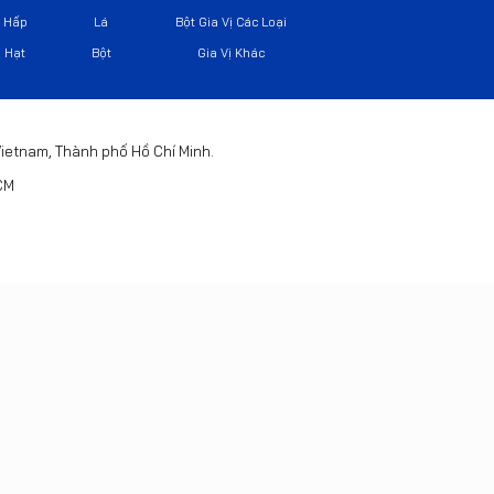
Hấp
Lá
Bột Gia Vị Các Loại
Hạt
Bột
Gia Vị Khác
 Vietnam, Thành phố Hồ Chí Minh.
HCM