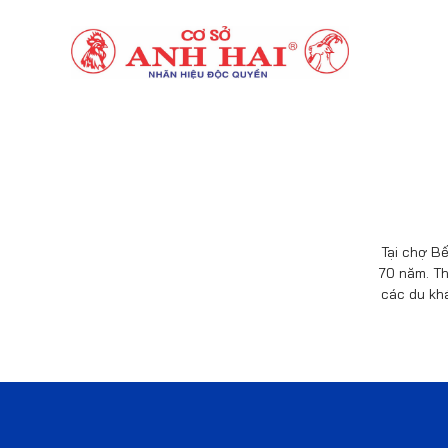
Tại chợ Bế
70 năm. Th
các du kh