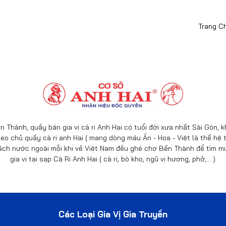
Trang C
n Thành, quầy bán gia vị cà ri Anh Hai có tuổi đời xưa nhất Sài Gòn,
eo chủ quầy cà ri anh Hai ( mang dòng máu Ấn - Hoa - Việt là thế hệ t
ách nước ngoài mỗi khi về Việt Nam đều ghé chợ Bến Thành để tìm mu
gia vị tại sạp Cà Ri Anh Hai ( cà ri, bò kho, ngũ vị hương, phở,… )
Các Loại Gia Vị Gia Truyền