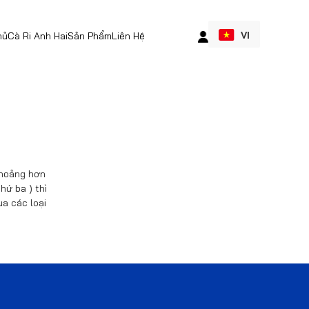
VI
hủ
Cà Ri Anh Hai
Sản Phẩm
Liên Hệ
 khoảng hơn
hứ ba ) thì
a các loại