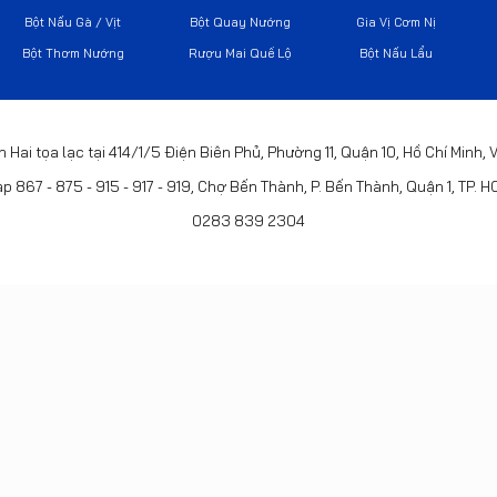
Bột Nấu Gà / Vịt
Bột Quay Nướng
Gia Vị Cơm Nị
Bột Thơm Nướng
Rượu Mai Quế Lộ
Bột Nấu Lẩu
h Hai tọa lạc tại 414/1/5 Điện Biên Phủ, Phường 11, Quận 10, Hồ Chí Minh,
p 867 - 875 - 915 - 917 - 919, Chợ Bến Thành, P. Bến Thành, Quận 1, TP. 
0283 839 2304