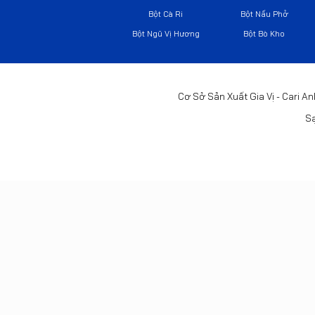
Bột Cà Ri
Bột Nấu Phở
Bột Ngũ Vị Hương
Bột Bò Kho
Cơ Sở Sản Xuất Gia Vị - Cari An
Sạ