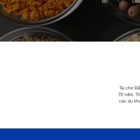
CAN
MỸ
Tại chợ Bế
70 năm. Th
các du kh