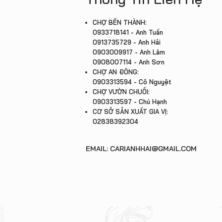
CHỢ BẾN THÀNH:
0933718141 - Anh Tuấn
0913735729 - Anh Hải
0903009917 - Anh Lâm
0908007114 - Anh Sơn
CHỢ AN ĐÔNG:
0903313594 - Cô Nguyệt
CHỢ VƯỜN CHUỐI:
0903313597 - Chú Hạnh
CƠ SỞ SẢN XUẤT GIA VỊ:
02838392304
EMAIL: CARIANHHAI@GMAIL.COM