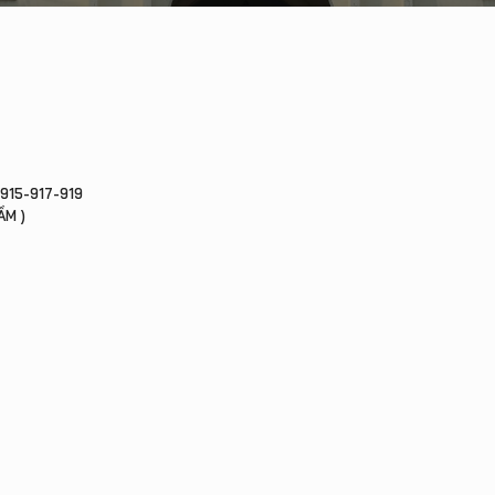
915-917-919
ẦM )