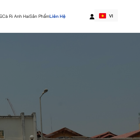
VI
ủ
Cà Ri Anh Hai
Sản Phẩm
Liên Hệ