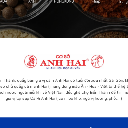
HONGKONG
ADA
ANH
Pháp
Trung
n Thành, quầy bán gia vị cà ri Anh Hai có tuổi đời xưa nhất Sài Gòn,
eo chủ quầy cà ri anh Hai ( mang dòng máu Ấn - Hoa - Việt là thế hệ t
ách nước ngoài mỗi khi về Việt Nam đều ghé chợ Bến Thành để tìm mu
gia vị tại sạp Cà Ri Anh Hai ( cà ri, bò kho, ngũ vị hương, phở,… )