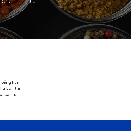
Úc
 Quốc
 khoảng hơn
hứ ba ) thì
a các loại