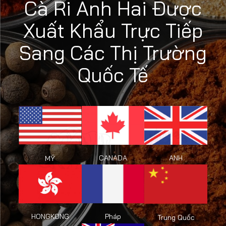
Cà Ri Anh Hai Được
Xuất Khẩu Trực Tiếp
Sang Các Thị Trường
Quốc Tế
CANADA
ANH
MỸ
HONGKONG
Pháp
Trung Quốc