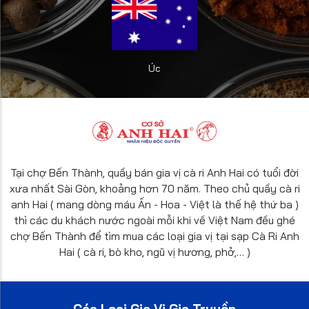
Úc
Tại chợ Bến Thành, quầy bán gia vị cà ri Anh Hai có tuổi đời
xưa nhất Sài Gòn, khoảng hơn 70 năm. Theo chủ quầy cà ri
anh Hai ( mang dòng máu Ấn - Hoa - Việt là thế hệ thứ ba )
thì các du khách nước ngoài mỗi khi về Việt Nam đều ghé
chợ Bến Thành để tìm mua các loại gia vị tại sạp Cà Ri Anh
Hai ( cà ri, bò kho, ngũ vị hương, phở,… )