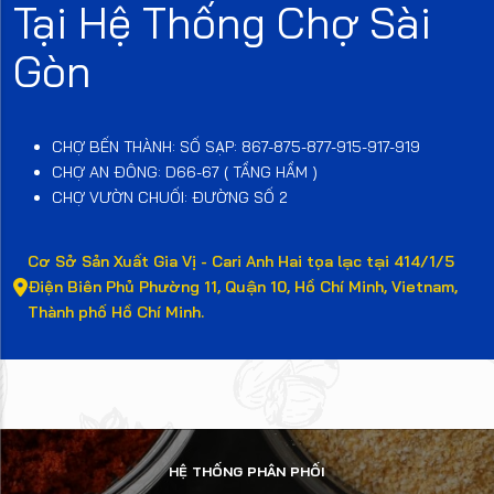
Tại Hệ Thống Chợ Sài
Gòn
CHỢ BẾN THÀNH: SỐ SẠP: 867-875-877-915-917-919
CHỢ AN ĐÔNG: D66-67 ( TẦNG HẦM )
CHỢ VƯỜN CHUỐI: ĐƯỜNG SỐ 2
Cơ Sở Sản Xuất Gia Vị - Cari Anh Hai tọa lạc tại 414/1/5
Điện Biên Phủ Phường 11, Quận 10, Hồ Chí Minh, Vietnam,
Thành phố Hồ Chí Minh.
HỆ THỐNG PHÂN PHỐI