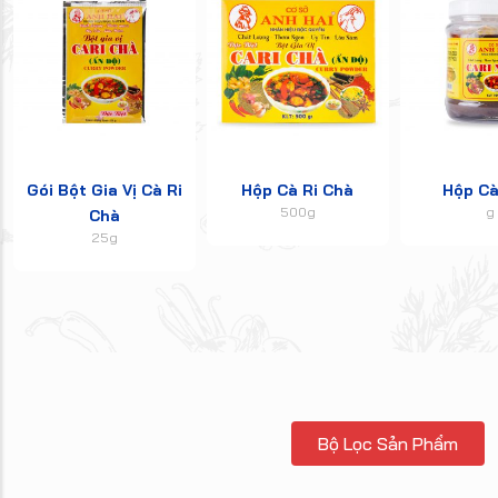
Gói Bột Gia Vị Cà Ri
Hộp Cà Ri Chà
Hộp Cà
500g
g
Chà
25g
Bộ Lọc Sản Phẩm