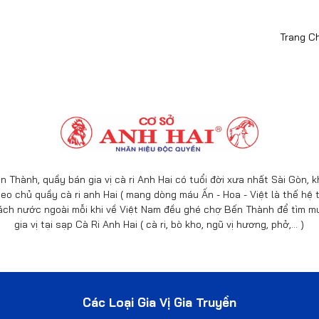
Trang C
n Thành, quầy bán gia vị cà ri Anh Hai có tuổi đời xưa nhất Sài Gòn,
eo chủ quầy cà ri anh Hai ( mang dòng máu Ấn - Hoa - Việt là thế hệ t
ách nước ngoài mỗi khi về Việt Nam đều ghé chợ Bến Thành để tìm mu
gia vị tại sạp Cà Ri Anh Hai ( cà ri, bò kho, ngũ vị hương, phở,… )
Các Loại Gia Vị Gia Truyền