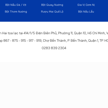
Bột Nấu Gà / Vịt
Bột Quay Nướng
Gia Vị Cơm Nị
Bột Thơm Nướng
Rượu Mai Quế Lộ
Bột Nấu Lẩu
h Hai tọa lạc tại 414/1/5 Điện Biên Phủ, Phường 11, Quận 10, Hồ Chí Minh,
p 867 - 875 - 915 - 917 - 919, Chợ Bến Thành, P. Bến Thành, Quận 1, TP. 
0283 839 2304