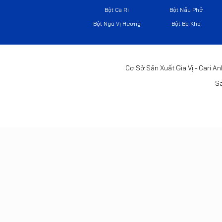
Bột Cà Ri
Bột Nấu Phở
Bột Ngũ Vị Hương
Bột Bò Kho
Cơ Sở Sản Xuất Gia Vị - Cari An
Sạ