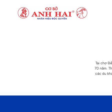
Tại chợ Bế
70 năm. Th
các du kh