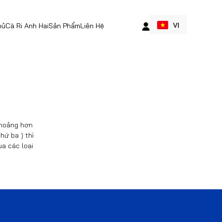
VI
hủ
Cà Ri Anh Hai
Sản Phẩm
Liên Hệ
 khoảng hơn
hứ ba ) thì
a các loại