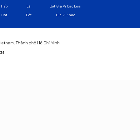
Hấp
Lá
Bột Gia Vị Các Loại
Hạt
Bột
Gia Vị Khác
 Vietnam, Thành phố Hồ Chí Minh.
HCM