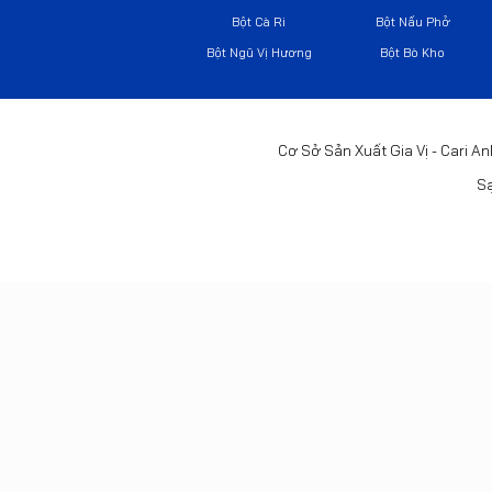
Bột Cà Ri
Bột Nấu Phở
Bột Ngũ Vị Hương
Bột Bò Kho
Cơ Sở Sản Xuất Gia Vị - Cari An
Sạ