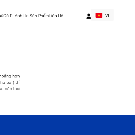
VI
hủ
Cà Ri Anh Hai
Sản Phẩm
Liên Hệ
 khoảng hơn
hứ ba ) thì
a các loại