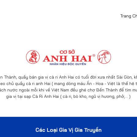
Trang C
n Thành, quầy bán gia vị cà ri Anh Hai có tuổi đời xưa nhất Sài Gòn,
eo chủ quầy cà ri anh Hai ( mang dòng máu Ấn - Hoa - Việt là thế hệ t
ách nước ngoài mỗi khi về Việt Nam đều ghé chợ Bến Thành để tìm mu
gia vị tại sạp Cà Ri Anh Hai ( cà ri, bò kho, ngũ vị hương, phở,… )
Các Loại Gia Vị Gia Truyền