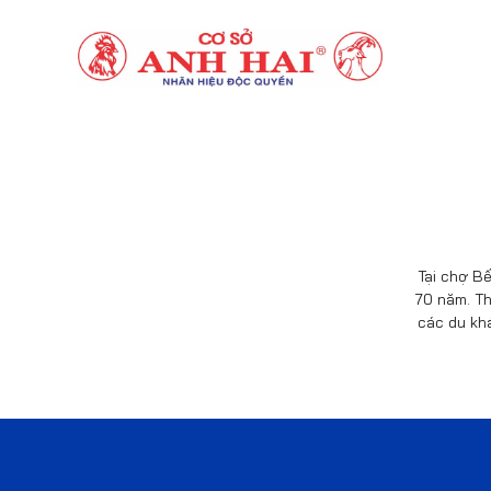
Tại chợ Bế
70 năm. Th
các du kh