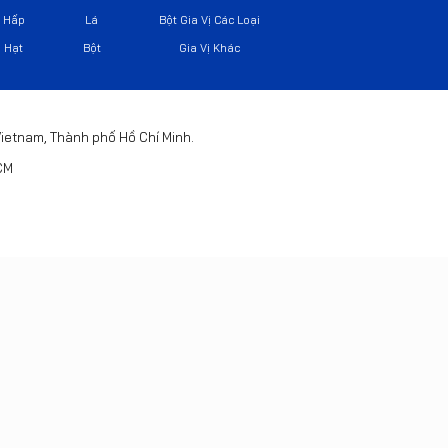
Hấp
Lá
Bột Gia Vị Các Loại
Hạt
Bột
Gia Vị Khác
 Vietnam, Thành phố Hồ Chí Minh.
HCM