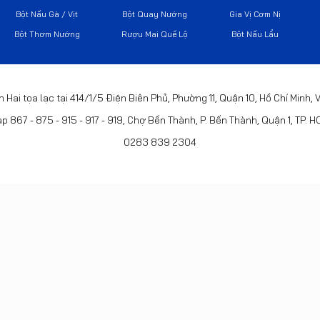
Bột Nấu Gà / Vịt
Bột Quay Nướng
Gia Vị Cơm Nị
Bột Thơm Nướng
Rượu Mai Quế Lộ
Bột Nấu Lẩu
h Hai tọa lạc tại 414/1/5 Điện Biên Phủ, Phường 11, Quận 10, Hồ Chí Minh,
p 867 - 875 - 915 - 917 - 919, Chợ Bến Thành, P. Bến Thành, Quận 1, TP. 
0283 839 2304