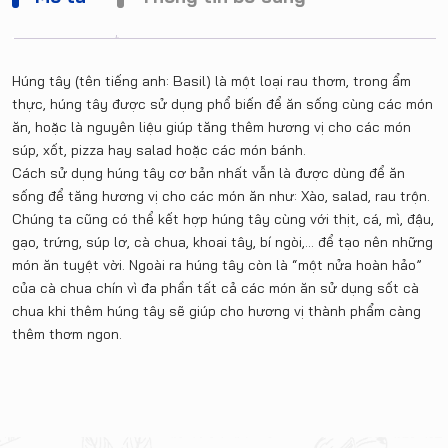
Húng tây (tên tiếng anh: Basil) là một loại rau thơm, trong ẩm
thực, húng tây được sử dụng phổ biến để ăn sống cùng các món
ăn, hoặc là nguyên liệu giúp tăng thêm hương vị cho các món
súp, xốt, pizza hay salad hoặc các món bánh.
Cách sử dụng húng tây cơ bản nhất vẫn là được dùng để ăn
sống để tăng hương vị cho các món ăn như: Xào, salad, rau trộn.
Chúng ta cũng có thể kết hợp húng tây cùng với thịt, cá, mì, đậu,
gạo, trứng, súp lơ, cà chua, khoai tây, bí ngòi,… để tạo nên những
món ăn tuyệt vời. Ngoài ra húng tây còn là “một nửa hoàn hảo”
của cà chua chín vì đa phần tất cả các món ăn sử dụng sốt cà
chua khi thêm húng tây sẽ giúp cho hương vị thành phẩm càng
thêm thơm ngon.