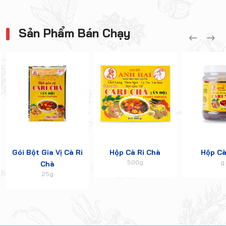
Sản Phẩm Bán Chạy
Gói Bột Gia Vị Cà Ri
Hộp Cà Ri Chà
Hộp Cà
500g
g
Chà
25g