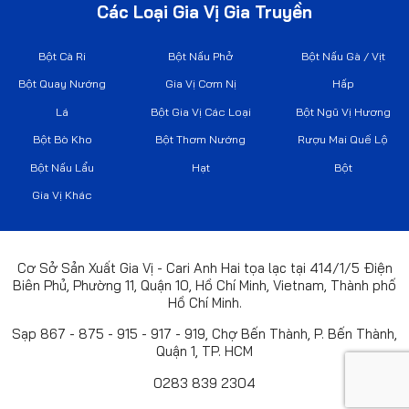
Các Loại Gia Vị Gia Truyền
Bột Cà Ri
Bột Nấu Phở
Bột Nấu Gà / Vịt
Bột Quay Nướng
Gia Vị Cơm Nị
Hấp
Lá
Bột Gia Vị Các Loại
Bột Ngũ Vị Hương
Bột Bò Kho
Bột Thơm Nướng
Rượu Mai Quế Lộ
Bột Nấu Lẩu
Hạt
Bột
Gia Vị Khác
Cơ Sở Sản Xuất Gia Vị - Cari Anh Hai tọa lạc tại 414/1/5 Điện
Biên Phủ, Phường 11, Quận 10, Hồ Chí Minh, Vietnam, Thành phố
Hồ Chí Minh.
Sạp 867 - 875 - 915 - 917 - 919, Chợ Bến Thành, P. Bến Thành,
Quận 1, TP. HCM
0283 839 2304