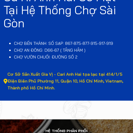
Tại Hệ Thống Chợ Sài
Gòn
CHỢ BẾN THÀNH: SỐ SẠP: 867-875-877-915-917-919
CHỢ AN ĐÔNG: D66-67 ( TẦNG HẦM )
CHỢ VƯỜN CHUỐI: ĐƯỜNG SỐ 2
Cơ Sở Sản Xuất Gia Vị - Cari Anh Hai tọa lạc tại 414/1/5
Điện Biên Phủ Phường 11, Quận 10, Hồ Chí Minh, Vietnam,
Thành phố Hồ Chí Minh.
HỆ THỐNG PHÂN PHỐI