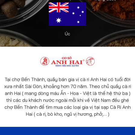
Úc
Tại chợ Bến Thành, quầy bán gia vị cà ri Anh Hai có tuổi đời
xưa nhất Sài Gòn, khoảng hơn 70 năm. Theo chủ quầy cà ri
anh Hai ( mang dòng máu Ấn - Hoa - Việt là thế hệ thứ ba )
thì các du khách nước ngoài mỗi khi về Việt Nam đều ghé
chợ Bến Thành để tìm mua các loại gia vị tại sạp Cà Ri Anh
Hai ( cà ri, bò kho, ngũ vị hương, phở,… )