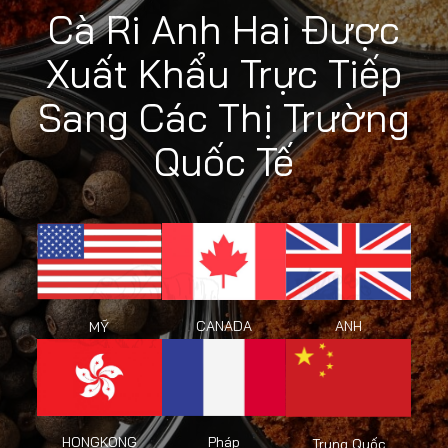
Cà Ri Anh Hai Được
Xuất Khẩu Trực Tiếp
Sang Các Thị Trường
Quốc Tế
CANADA
ANH
MỸ
HONGKONG
Pháp
Trung Quốc