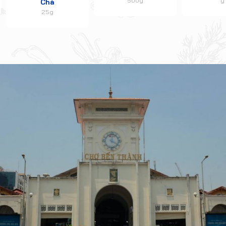
500g
g
Chà
25g