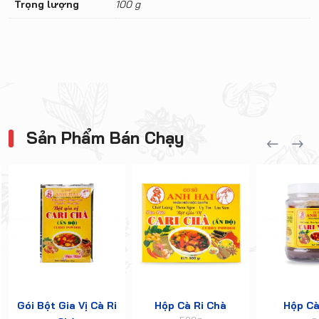
Trọng lượng
100 g
Sản Phẩm Bán Chạy
Gói Bột Gia Vị Cà Ri
Hộp Cà Ri Chà
Hộp Cà