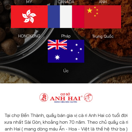
CANADA
ANH
MỸ
HONGKONG
Pháp
Trung Quốc
Úc
Tại chợ Bến Thành, quầy bán gia vị cà ri Anh Hai có tuổi đời
xưa nhất Sài Gòn, khoảng hơn 70 năm. Theo chủ quầy cà ri
anh Hai ( mang dòng máu Ấn - Hoa - Việt là thế hệ thứ ba )