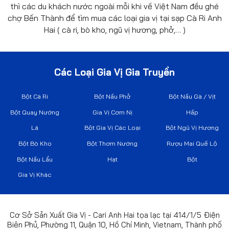
thì các du khách nước ngoài mỗi khi về Việt Nam đều ghé
chợ Bến Thành để tìm mua các loại gia vị tại sạp Cà Ri Anh
Hai ( cà ri, bò kho, ngũ vị hương, phở,… )
Các Loại Gia Vị Gia Truyền
Bột Cà Ri
Bột Nấu Phở
Bột Nấu Gà / Vịt
Bột Quay Nướng
Gia Vị Cơm Nị
Hấp
Lá
Bột Gia Vị Các Loại
Bột Ngũ Vị Hương
Bột Bò Kho
Bột Thơm Nướng
Rượu Mai Quế Lộ
Bột Nấu Lẩu
Hạt
Bột
Gia Vị Khác
Cơ Sở Sản Xuất Gia Vị - Cari Anh Hai tọa lạc tại 414/1/5 Điện
Biên Phủ, Phường 11, Quận 10, Hồ Chí Minh, Vietnam, Thành phố