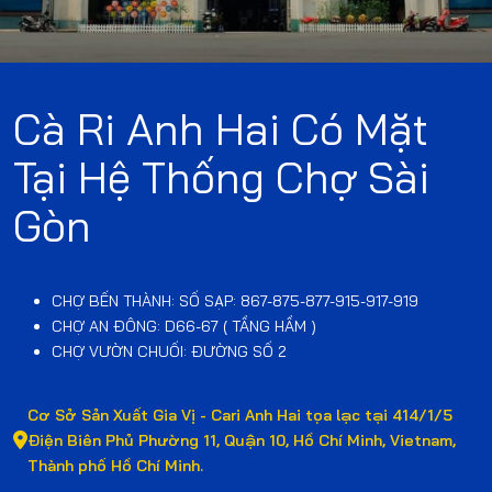
Cà Ri Anh Hai Có Mặt
Tại Hệ Thống Chợ Sài
Gòn
CHỢ BẾN THÀNH: SỐ SẠP: 867-875-877-915-917-919
CHỢ AN ĐÔNG: D66-67 ( TẦNG HẦM )
CHỢ VƯỜN CHUỐI: ĐƯỜNG SỐ 2
Cơ Sở Sản Xuất Gia Vị - Cari Anh Hai tọa lạc tại 414/1/5
Điện Biên Phủ Phường 11, Quận 10, Hồ Chí Minh, Vietnam,
Thành phố Hồ Chí Minh.