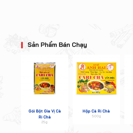
Sản Phẩm Bán Chạy
Gói Bột Gia Vị Cà
Hộp Cà Ri Chà
500g
Ri Chà
25g