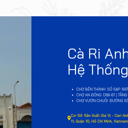
Cà Ri Anh
Hệ Thống
CHỢ BẾN THÀNH: SỐ SẠP: 867
CHỢ AN ĐÔNG: D66-67 ( TẦNG
CHỢ VƯỜN CHUỐI: ĐƯỜNG S
Cơ Sở Sản Xuất Gia Vị - Cari An
11, Quận 10, Hồ Chí Minh, Vietna