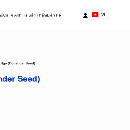
VI
hủ
Cà Ri Anh Hai
Sản Phẩm
Liên Hệ
 Ngò (Coriander Seed)
nder Seed)