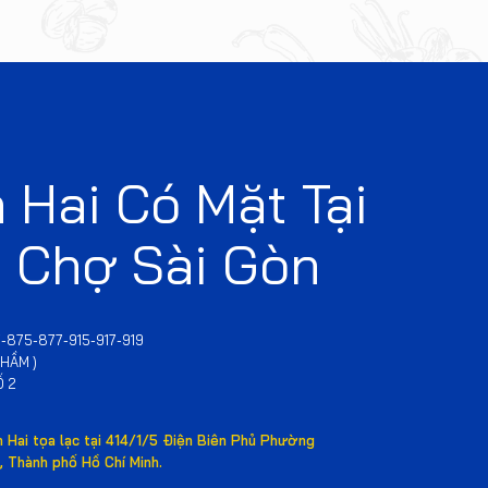
 Hai Có Mặt Tại
 Chợ Sài Gòn
-875-877-915-917-919
 HẦM )
Ố 2
h Hai tọa lạc tại 414/1/5 Điện Biên Phủ Phường
m, Thành phố Hồ Chí Minh.