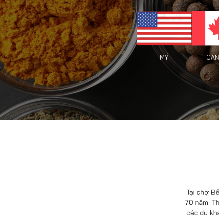
CAN
MỸ
Tại chợ Bế
70 năm. Th
các du kh