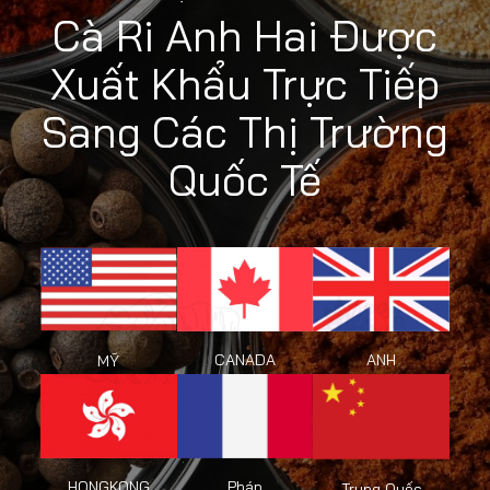
Cà Ri Anh Hai Được
Xuất Khẩu Trực Tiếp
Sang Các Thị Trường
Quốc Tế
CANADA
ANH
MỸ
HONGKONG
Pháp
Trung Quốc