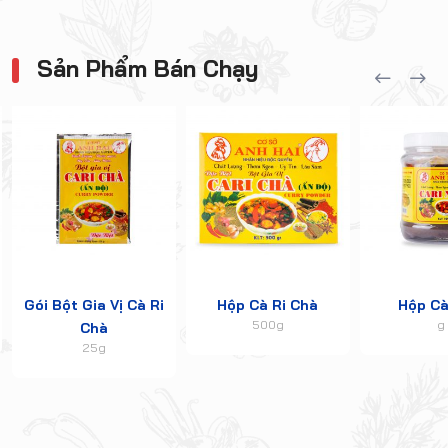
Sản Phẩm Bán Chạy
Gói Bột Gia Vị Cà Ri
Hộp Cà Ri Chà
Hộp Cà
500g
g
Chà
25g