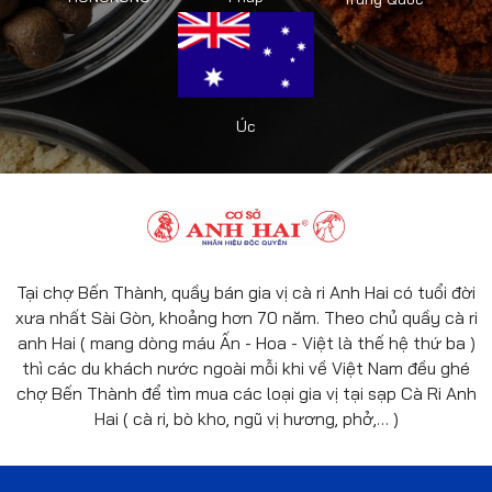
Úc
Tại chợ Bến Thành, quầy bán gia vị cà ri Anh Hai có tuổi đời
xưa nhất Sài Gòn, khoảng hơn 70 năm. Theo chủ quầy cà ri
anh Hai ( mang dòng máu Ấn - Hoa - Việt là thế hệ thứ ba )
thì các du khách nước ngoài mỗi khi về Việt Nam đều ghé
chợ Bến Thành để tìm mua các loại gia vị tại sạp Cà Ri Anh
Hai ( cà ri, bò kho, ngũ vị hương, phở,… )