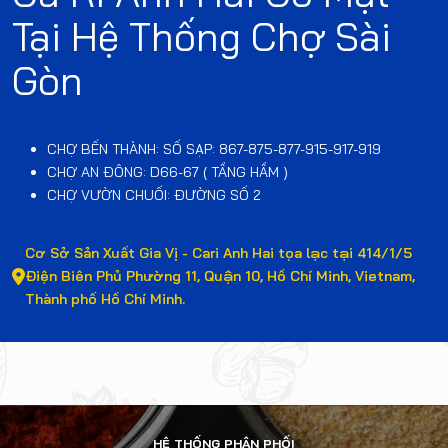
Tại Hệ Thống Chợ Sài
Gòn
CHỢ BẾN THÀNH: SỐ SẠP: 867-875-877-915-917-919
CHỢ AN ĐÔNG: D66-67 ( TẦNG HẦM )
CHỢ VƯỜN CHUỐI: ĐƯỜNG SỐ 2
Cơ Sở Sản Xuất Gia Vị - Cari Anh Hai tọa lạc tại 414/1/5
Điện Biên Phủ Phường 11, Quận 10, Hồ Chí Minh, Vietnam,
Thành phố Hồ Chí Minh.
HỆ THỐNG PHÂN PHỐI