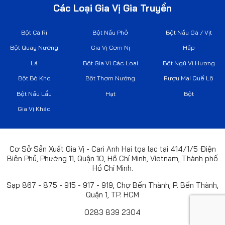
Các Loại Gia Vị Gia Truyền
Bột Cà Ri
Bột Nấu Phở
Bột Nấu Gà / Vịt
Bột Quay Nướng
Gia Vị Cơm Nị
Hấp
Lá
Bột Gia Vị Các Loại
Bột Ngũ Vị Hương
Bột Bò Kho
Bột Thơm Nướng
Rượu Mai Quế Lộ
Bột Nấu Lẩu
Hạt
Bột
Gia Vị Khác
Cơ Sở Sản Xuất Gia Vị - Cari Anh Hai tọa lạc tại 414/1/5 Điện
Biên Phủ, Phường 11, Quận 10, Hồ Chí Minh, Vietnam, Thành phố
Hồ Chí Minh.
Sạp 867 - 875 - 915 - 917 - 919, Chợ Bến Thành, P. Bến Thành,
Quận 1, TP. HCM
0283 839 2304