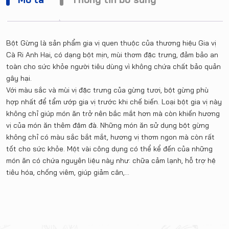
Bột Gừng là sản phẩm gia vị quen thuộc của thương hiệu Gia vị
Cà Ri Anh Hai, có dạng bột mịn, mùi thơm đặc trưng, đảm bảo an
toàn cho sức khỏe người tiêu dùng vì không chứa chất bảo quản
gây hại.
Với màu sắc và mùi vị đặc trưng của gừng tươi, bột gừng phù
hợp nhất để tẩm ướp gia vị trước khi chế biến. Loại bột gia vị này
không chỉ giúp món ăn trở nên bắc mắt hơn mà còn khiến hương
vị của món ăn thêm đậm đà. Những món ăn sử dụng bột gừng
không chỉ có màu sắc bắt mắt, hương vị thơm ngon mà còn rất
tốt cho sức khỏe. Một vài công dụng có thể kể đến của những
món ăn có chứa nguyên liệu này như: chữa cảm lạnh, hỗ trợ hệ
tiêu hóa, chống viêm, giúp giảm cân,…