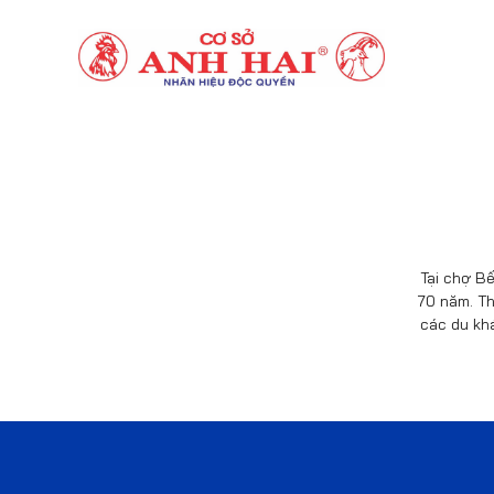
Tại chợ Bế
70 năm. Th
các du kh