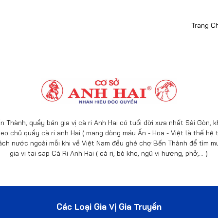
Trang C
n Thành, quầy bán gia vị cà ri Anh Hai có tuổi đời xưa nhất Sài Gòn,
eo chủ quầy cà ri anh Hai ( mang dòng máu Ấn - Hoa - Việt là thế hệ t
ách nước ngoài mỗi khi về Việt Nam đều ghé chợ Bến Thành để tìm mu
gia vị tại sạp Cà Ri Anh Hai ( cà ri, bò kho, ngũ vị hương, phở,… )
Các Loại Gia Vị Gia Truyền