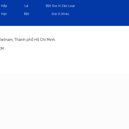
Hấp
Lá
Bột Gia Vị Các Loại
Hạt
Bột
Gia Vị Khác
 Vietnam, Thành phố Hồ Chí Minh.
HCM