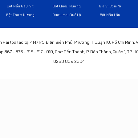
Bột Nấu Gà / Vịt
Bột Quay Nướng
Gia Vị Cơm Nị
Bột Thơm Nướng
Rượu Mai Quế Lộ
Bột Nấu Lẩu
h Hai tọa lạc tại 414/1/5 Điện Biên Phủ, Phường 11, Quận 10, Hồ Chí Minh,
p 867 - 875 - 915 - 917 - 919, Chợ Bến Thành, P. Bến Thành, Quận 1, TP. 
0283 839 2304