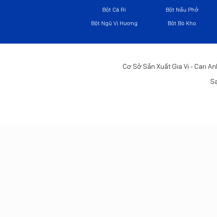
Bột Cà Ri
Bột Nấu Phở
Bột Ngũ Vị Hương
Bột Bò Kho
Cơ Sở Sản Xuất Gia Vị - Cari An
Sạ