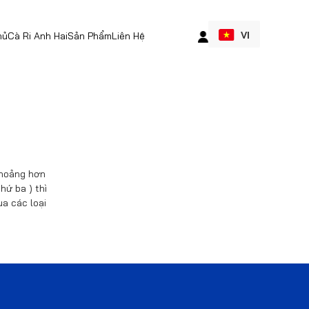
VI
hủ
Cà Ri Anh Hai
Sản Phẩm
Liên Hệ
 khoảng hơn
hứ ba ) thì
a các loại