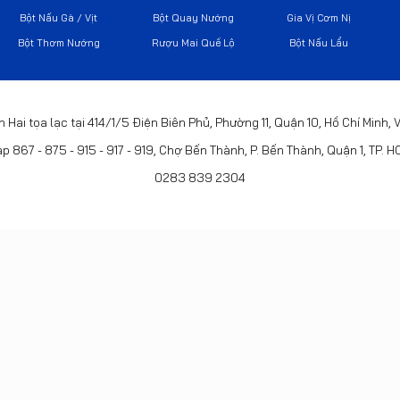
Bột Nấu Gà / Vịt
Bột Quay Nướng
Gia Vị Cơm Nị
Bột Thơm Nướng
Rượu Mai Quế Lộ
Bột Nấu Lẩu
h Hai tọa lạc tại 414/1/5 Điện Biên Phủ, Phường 11, Quận 10, Hồ Chí Minh,
p 867 - 875 - 915 - 917 - 919, Chợ Bến Thành, P. Bến Thành, Quận 1, TP. 
0283 839 2304