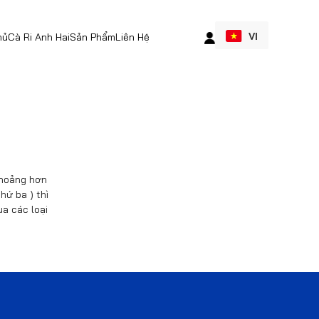
VI
hủ
Cà Ri Anh Hai
Sản Phẩm
Liên Hệ
 khoảng hơn
hứ ba ) thì
a các loại