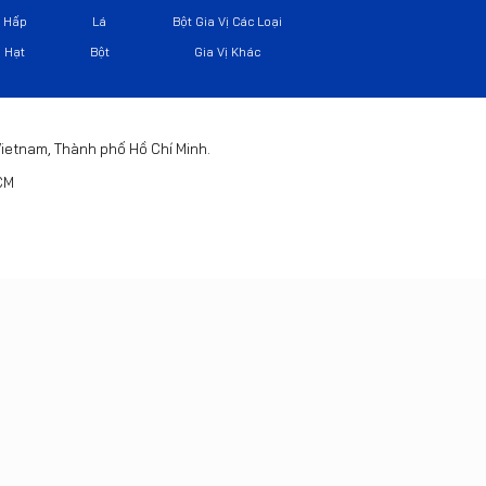
Hấp
Lá
Bột Gia Vị Các Loại
Hạt
Bột
Gia Vị Khác
 Vietnam, Thành phố Hồ Chí Minh.
HCM