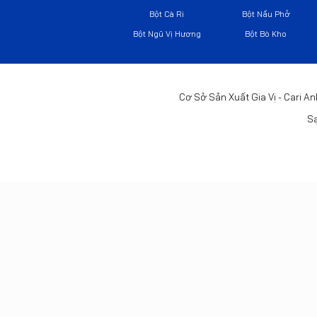
Bột Cà Ri
Bột Nấu Phở
Bột Ngũ Vị Hương
Bột Bò Kho
Cơ Sở Sản Xuất Gia Vị - Cari An
Sạ