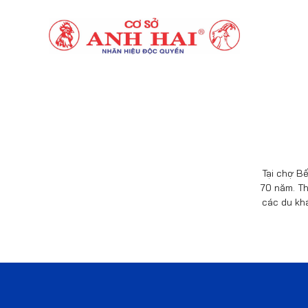
Tại chợ Bế
70 năm. Th
các du kh