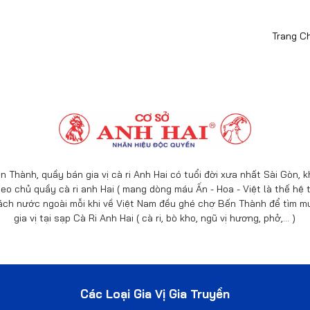
Trang C
n Thành, quầy bán gia vị cà ri Anh Hai có tuổi đời xưa nhất Sài Gòn,
eo chủ quầy cà ri anh Hai ( mang dòng máu Ấn - Hoa - Việt là thế hệ t
ách nước ngoài mỗi khi về Việt Nam đều ghé chợ Bến Thành để tìm mu
gia vị tại sạp Cà Ri Anh Hai ( cà ri, bò kho, ngũ vị hương, phở,… )
Các Loại Gia Vị Gia Truyền