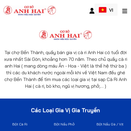
VI
Tại chợ Bến Thành, quầy bán gia vị cà ri Anh Hai có tuổi đời
xưa nhất Sài Gòn, khoảng hơn 70 năm. Theo chủ quầy cà ri
anh Hai ( mang dòng máu Ấn - Hoa - Việt là thế hệ thứ ba )
thì các du khách nước ngoài mỗi khi về Việt Nam đều ghé
chợ Bến Thành để tìm mua các loại gia vị tại sạp Cà Ri Anh
Hai ( cà ri, bò kho, ngũ vị hương, phở,… )
Các Loại Gia Vị Gia Truyền
Bột Cà Ri
Bột Nấu Phở
Bột Nấu Gà / Vịt