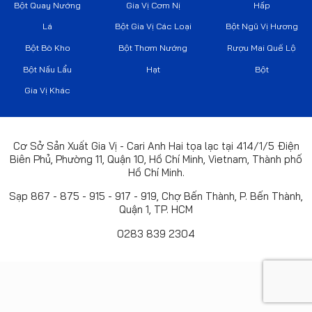
Bột Quay Nướng
Gia Vị Cơm Nị
Hấp
Lá
Bột Gia Vị Các Loại
Bột Ngũ Vị Hương
Bột Bò Kho
Bột Thơm Nướng
Rượu Mai Quế Lộ
Bột Nấu Lẩu
Hạt
Bột
Gia Vị Khác
Cơ Sở Sản Xuất Gia Vị - Cari Anh Hai tọa lạc tại 414/1/5 Điện
Biên Phủ, Phường 11, Quận 10, Hồ Chí Minh, Vietnam, Thành phố
Hồ Chí Minh.
Sạp 867 - 875 - 915 - 917 - 919, Chợ Bến Thành, P. Bến Thành,
Quận 1, TP. HCM
0283 839 2304