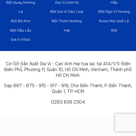
Bột Quay Nướng
Gia Vị Cơm Nị
Hấp
Lá
Bột Gia Vị Các Loại
Bột Ngũ Vị Hương
Bột Bò Kho
Bột Thơm Nướng
Rượu Mai Quế Lộ
Bột Nấu Lẩu
Hạt
Bột
Gia Vị Khác
Cơ Sở Sản Xuất Gia Vị - Cari Anh Hai tọa lạc tại 414/1/5 Điện
Biên Phủ, Phường 11, Quận 10, Hồ Chí Minh, Vietnam, Thành phố
Hồ Chí Minh.
Sạp 867 - 875 - 915 - 917 - 919, Chợ Bến Thành, P. Bến Thành,
Quận 1, TP. HCM
0283 839 2304