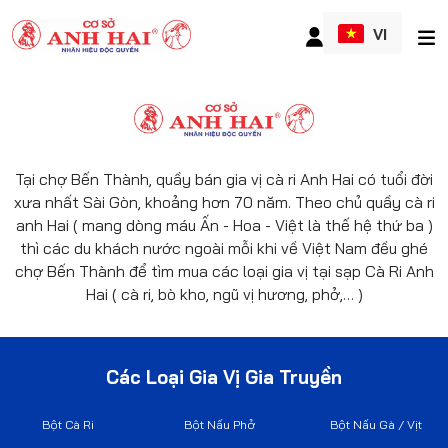
VI
Tại chợ Bến Thành, quầy bán gia vị cà ri Anh Hai có tuổi đời
xưa nhất Sài Gòn, khoảng hơn 70 năm. Theo chủ quầy cà ri
anh Hai ( mang dòng máu Ấn - Hoa - Việt là thế hệ thứ ba )
thì các du khách nước ngoài mỗi khi về Việt Nam đều ghé
chợ Bến Thành để tìm mua các loại gia vị tại sạp Cà Ri Anh
Hai ( cà ri, bò kho, ngũ vị hương, phở,… )
Các Loại Gia Vị Gia Truyền
Bột Cà Ri
Bột Nấu Phở
Bột Nấu Gà / Vịt