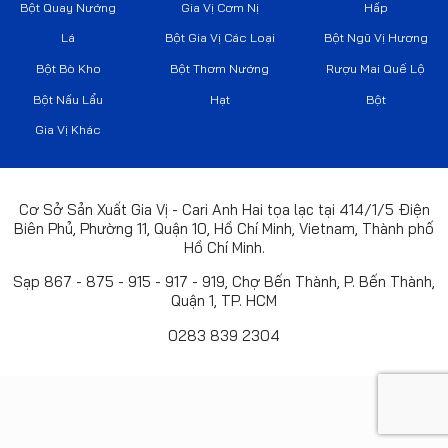
Bột Quay Nướng
Gia Vị Cơm Nị
Hấp
Lá
Bột Gia Vị Các Loại
Bột Ngũ Vị Hương
Bột Bò Kho
Bột Thơm Nướng
Rượu Mai Quế Lộ
Bột Nấu Lẩu
Hạt
Bột
Gia Vị Khác
Cơ Sở Sản Xuất Gia Vị - Cari Anh Hai tọa lạc tại 414/1/5 Điện
Biên Phủ, Phường 11, Quận 10, Hồ Chí Minh, Vietnam, Thành phố
Hồ Chí Minh.
Sạp 867 - 875 - 915 - 917 - 919, Chợ Bến Thành, P. Bến Thành,
Quận 1, TP. HCM
0283 839 2304