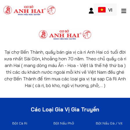
VI
Tại chợ Bến Thành, quầy bán gia vị cà ri Anh Hai có tuổi đời
xưa nhất Sài Gòn, khoảng hơn 70 năm. Theo chủ quầy cà ri
anh Hai ( mang dòng máu Ấn - Hoa - Việt là thế hệ thứ ba )
thì các du khách nước ngoài mỗi khi về Việt Nam đều ghé
chợ Bến Thành để tìm mua các loại gia vị tại sạp Cà Ri Anh
Hai ( cà ri, bò kho, ngũ vị hương, phở,… )
Các Loại Gia Vị Gia Truyền
Bột Cà Ri
Bột Nấu Phở
Bột Nấu Gà / Vịt