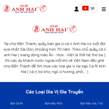
VI
Tại chợ Bến Thành, quầy bán gia vị cà ri Anh Hai có tuổi đời
xưa nhất Sài Gòn, khoảng hơn 70 năm. Theo chủ quầy cà ri
anh Hai ( mang dòng máu Ấn - Hoa - Việt là thế hệ thứ ba )
thì các du khách nước ngoài mỗi khi về Việt Nam đều ghé
chợ Bến Thành để tìm mua các loại gia vị tại sạp Cà Ri Anh
Hai ( cà ri, bò kho, ngũ vị hương, phở,… )
Các Loại Gia Vị Gia Truyền
Bột Cà Ri
Bột Nấu Phở
Bột Nấu Gà / Vịt