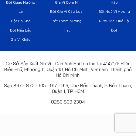
Bột Quay Nướng
Gia Vị Cơm Nị
Hấp
Lá
Bột Gia Vị Các Loại
Bột Ngũ Vị Hương
Bột Bò Kho
Bột Thơm Nướng
Rượu Mai Quế Lộ
Bột Nấu Lẩu
Hạt
Bột
Gia Vị Khác
Cơ Sở Sản Xuất Gia Vị - Cari Anh Hai tọa lạc tại 414/1/5 Điện
Biên Phủ, Phường 11, Quận 10, Hồ Chí Minh, Vietnam, Thành phố
Hồ Chí Minh.
Sạp 867 - 875 - 915 - 917 - 919, Chợ Bến Thành, P. Bến Thành,
Quận 1, TP. HCM
0283 839 2304