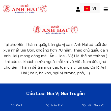
VI
Tại chợ Bến Thành, quầy bán gia vị cà ri Anh Hai có tuổi đời
xưa nhất Sài Gòn, khoảng hơn 70 năm. Theo chủ quầy cà ri
anh Hai ( mang dòng máu Ấn - Hoa - Việt là thế hệ thứ ba )
thì các du khách nước ngoài mỗi khi về Việt Nam đều ghé
chợ Bến Thành để tìm mua các loại gia vị tại sạp Cà Ri Anh
Hai ( cà ri, bò kho, ngũ vị hương, phở,… )
Các Loại Gia Vị Gia Truyền
Bột Cà Ri
Bột Nấu Phở
Bột Nấu Gà / Vịt