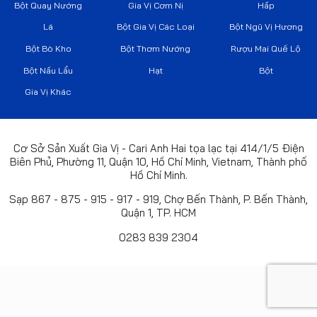
Bột Quay Nướng
Gia Vị Cơm Nị
Hấp
Lá
Bột Gia Vị Các Loại
Bột Ngũ Vị Hương
Bột Bò Kho
Bột Thơm Nướng
Rượu Mai Quế Lộ
Bột Nấu Lẩu
Hạt
Bột
Gia Vị Khác
Cơ Sở Sản Xuất Gia Vị - Cari Anh Hai tọa lạc tại 414/1/5 Điện
Biên Phủ, Phường 11, Quận 10, Hồ Chí Minh, Vietnam, Thành phố
Hồ Chí Minh.
Sạp 867 - 875 - 915 - 917 - 919, Chợ Bến Thành, P. Bến Thành,
Quận 1, TP. HCM
0283 839 2304