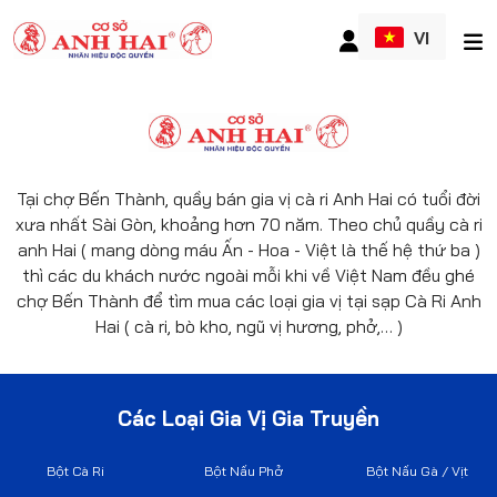
VI
Tại chợ Bến Thành, quầy bán gia vị cà ri Anh Hai có tuổi đời
xưa nhất Sài Gòn, khoảng hơn 70 năm. Theo chủ quầy cà ri
anh Hai ( mang dòng máu Ấn - Hoa - Việt là thế hệ thứ ba )
thì các du khách nước ngoài mỗi khi về Việt Nam đều ghé
chợ Bến Thành để tìm mua các loại gia vị tại sạp Cà Ri Anh
Hai ( cà ri, bò kho, ngũ vị hương, phở,… )
Các Loại Gia Vị Gia Truyền
Bột Cà Ri
Bột Nấu Phở
Bột Nấu Gà / Vịt