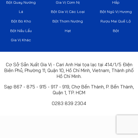
Bột Quay Nướng
Gia Vị Cơm Nị
Hấp
Lá
Bột Gia Vị Các Loại
Bột Ngũ Vị Hương
Bột Bò Kho
Bột Thơm Nướng
Rượu Mai Quế Lộ
Bột Nấu Lẩu
Hạt
Bột
Gia Vị Khác
Cơ Sở Sản Xuất Gia Vị - Cari Anh Hai tọa lạc tại 414/1/5 Điện
Biên Phủ, Phường 11, Quận 10, Hồ Chí Minh, Vietnam, Thành phố
Hồ Chí Minh.
Sạp 867 - 875 - 915 - 917 - 919, Chợ Bến Thành, P. Bến Thành,
Quận 1, TP. HCM
0283 839 2304