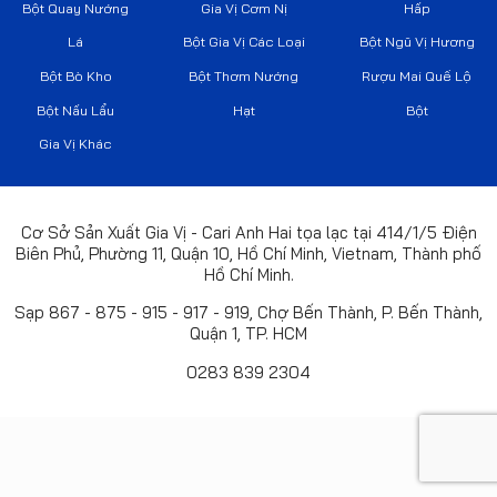
Bột Quay Nướng
Gia Vị Cơm Nị
Hấp
Lá
Bột Gia Vị Các Loại
Bột Ngũ Vị Hương
Bột Bò Kho
Bột Thơm Nướng
Rượu Mai Quế Lộ
Bột Nấu Lẩu
Hạt
Bột
Gia Vị Khác
Cơ Sở Sản Xuất Gia Vị - Cari Anh Hai tọa lạc tại 414/1/5 Điện
Biên Phủ, Phường 11, Quận 10, Hồ Chí Minh, Vietnam, Thành phố
Hồ Chí Minh.
Sạp 867 - 875 - 915 - 917 - 919, Chợ Bến Thành, P. Bến Thành,
Quận 1, TP. HCM
0283 839 2304