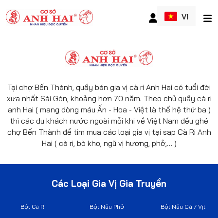
VI
Tại chợ Bến Thành, quầy bán gia vị cà ri Anh Hai có tuổi đời
xưa nhất Sài Gòn, khoảng hơn 70 năm. Theo chủ quầy cà ri
anh Hai ( mang dòng máu Ấn - Hoa - Việt là thế hệ thứ ba )
thì các du khách nước ngoài mỗi khi về Việt Nam đều ghé
chợ Bến Thành để tìm mua các loại gia vị tại sạp Cà Ri Anh
Hai ( cà ri, bò kho, ngũ vị hương, phở,… )
Các Loại Gia Vị Gia Truyền
Bột Cà Ri
Bột Nấu Phở
Bột Nấu Gà / Vịt